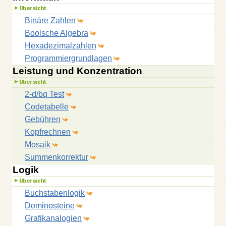
Binäre Zahlen
Boolsche Algebra
Hexadezimalzahlen
Programmiergrundlagen
Leistung und Konzentration
2-d/bq Test
Codetabelle
Gebühren
Kopfrechnen
Mosaik
Summenkorrektur
Logik
Buchstabenlogik
Dominosteine
Grafikanalogien